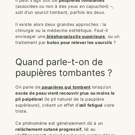
Il peut s’agir soit de
paupières tombantes
(associées ou non à des yeux en capuchon) –,
soit d’un sourcil tombant, parfois les deux.
Il existe alors deux grandes approches : la
chirurgie ou la médecine esthétique. Faut-il
envisager une
blépharoplastie supérieure
, ou un
traitement par
botox pour relever les sourcils
?
Quand parle-t-on de
paupières tombantes ?
On parle de
paupières qui tombent
lorsqu’un
excès de peau vient recouvrir plus ou moins le
pli palpébral
(le pli naturel de la paupière
supérieure), créant un effet d’
œil fatigué
voire
triste.
Ce phénomène est généralement dû à un
relâchement cutané progressif
, lié au