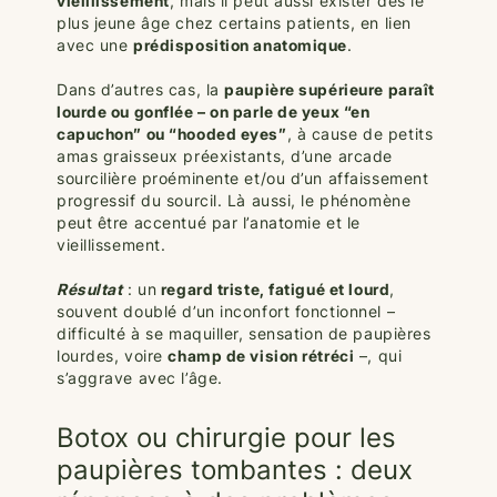
vieillissement
, mais il peut aussi exister dès le
plus jeune âge chez certains patients, en lien
avec une
prédisposition anatomique
.
Dans d’autres cas, la
paupière supérieure paraît
lourde ou gonflée – on parle de yeux “en
capuchon” ou “hooded eyes”
, à cause de petits
amas graisseux préexistants, d’une arcade
sourcilière proéminente et/ou d’un affaissement
progressif du sourcil. Là aussi, le phénomène
peut être accentué par l’anatomie et le
vieillissement.
Résultat
: un
regard triste, fatigué et lourd
,
souvent doublé d’un inconfort fonctionnel –
difficulté à se maquiller, sensation de paupières
lourdes, voire
champ de vision rétréci
–, qui
s’aggrave avec l’âge.
Botox ou chirurgie pour les
paupières tombantes : deux