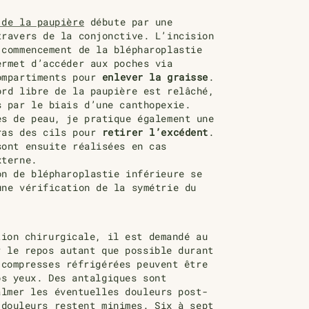
 de la paupière
débute par une
travers de la conjonctive. L’incision
 commencement de la blépharoplastie
ermet d’accéder aux poches
via
ompartiments
pour
enlever la graisse
.
ord libre de la paupière est relâché,
s par le biais d’une canthopexie.
ès de peau, je pratique également une
ras des cils pour
retirer l’excédent
.
sont ensuite réalisées
en cas
xterne
.
on de blépharoplastie inférieure se
une vérification de
la
symétrie du
tion chirurgicale, il est demandé au
r le repos autant que possible durant
 compresses réfrigérées
peuvent être
os yeux. Des antalgiques sont
almer les éventuelles douleurs post-
 douleurs restent minimes.
Six à sept