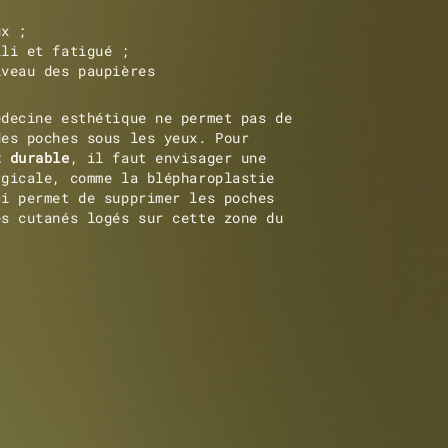
ux ;
lli et fatigué ;
iveau des paupières
édecine esthétique ne permet pas de
des poches sous les yeux. Pour
t durable
, il faut envisager une
rgicale, comme la blépharoplastie
ci permet de supprimer les poches
ès cutanés logés sur cette zone du