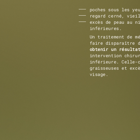
poches sous les ye
regard cerné, viei
excès de peau au n
inférieures.
Un traitement de m
faire disparaître 
obtenir un résulta
intervention chiru
inférieure. Celle-
graisseuses et exc
visage.