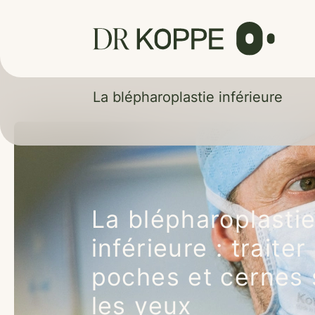
Cookies management panel
La blépharoplastie inférieure
La blépharoplasti
inférieure : traiter
poches et cernes
les yeux