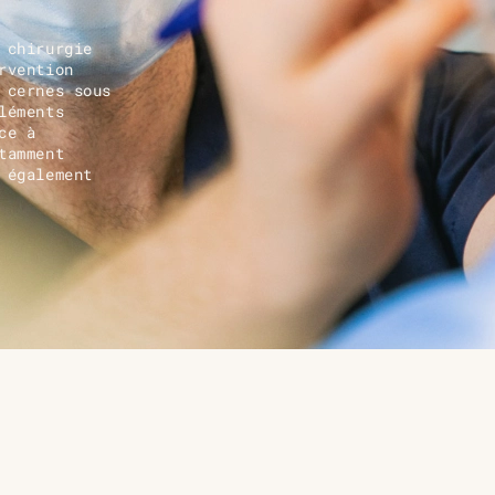
 chirurgie
rvention
 cernes sous
léments
ce à
tamment
 également