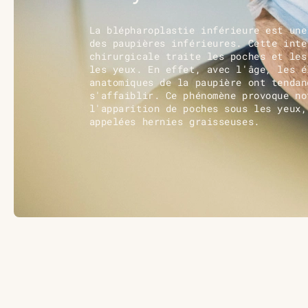
La blépharoplastie inférieure est une
des paupières inférieures. Cette inte
chirurgicale traite les poches et les
les yeux. En effet, avec l'âge, les é
anatomiques de la paupière ont tendan
s'affaiblir. Ce phénomène provoque no
l'apparition de poches sous les yeux,
appelées hernies graisseuses.