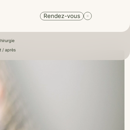
Rendez-vous
hirurgie
t / après