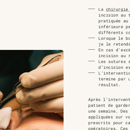
La
chirurgie
incision au 
pratiquée au
inférieure p
différents c
Lorsqu
e le b
je le retend
En cas d’exc
incision au 
Les sutures 
d’incision e
L’interventi
termine par 
résultat.
Après l’interven
patient de
garde
une semaine
. Des
appliquées sur v
prescrits pour c
opératoires. Ces