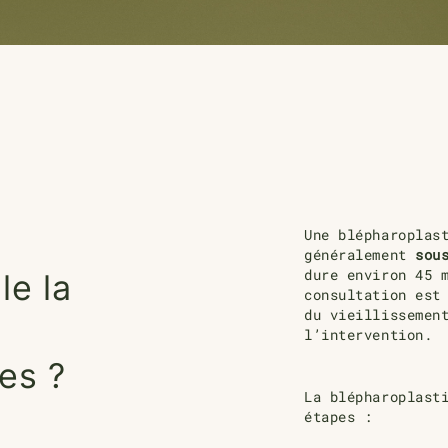
Une blépharoplas
généralement
sou
dure environ 45 
e la
consultation est
du vieillissemen
l’intervention.
es ?
La blépharoplast
étapes :