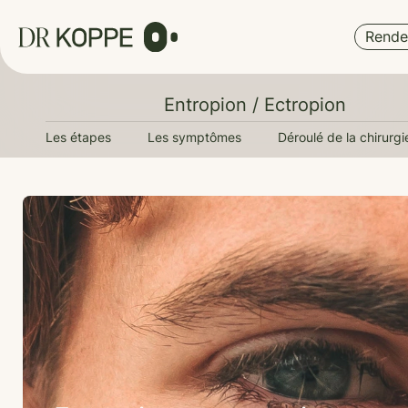
Cookies management panel
Rende
Entropion / Ectropion
Les étapes
Les symptômes
Déroulé de la chirurgi