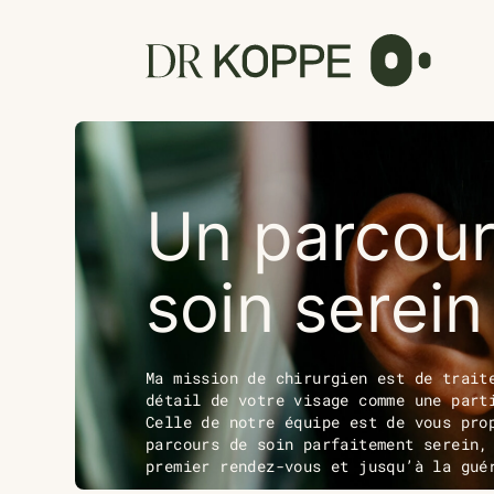
Cookies management panel
Un parcour
soin serein
Ma mission de chirurgien est de trait
détail de votre visage comme une part
Celle de notre équipe est de vous pro
parcours de soin parfaitement serein,
premier rendez-vous et jusqu’à la gué