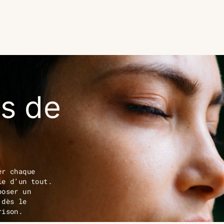
s de
er chaque
ie d’un tout.
poser un
 dès le
rison.