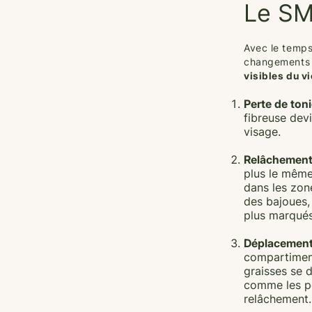
Le SMA
Avec le temps
changements n
visibles du v
Perte de toni
fibreuse dev
visage.
Relâchement
plus le même
dans les zon
des bajoues,
plus marqués
Déplacement
compartiment
graisses se 
comme les po
relâchement.