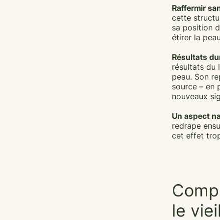
Raffermir san
cette structu
sa position d
étirer la pea
Résultats du
résultats du 
peau. Son re
source – en p
nouveaux sig
Un aspect na
redrape ensui
cet effet trop
Compr
le vie