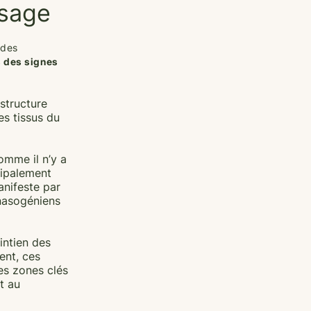
isage
 des
s des signes
 structure
es tissus du
omme il n’y a
cipalement
anifeste par
 nasogéniens
intien des
ent, ces
es zones clés
t au