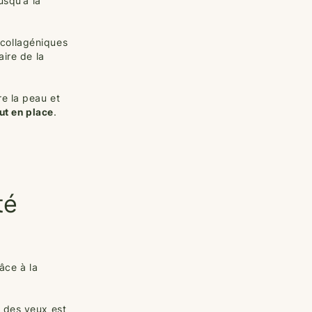
usqu’à la
 collagéniques
aire de la
re la peau et
out en place
.
té
âce à la
t des yeux est