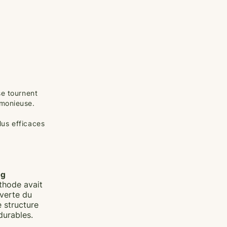
se tournent
rmonieuse.
plus efficaces
ng
éthode avait
uverte du
e structure
durables.