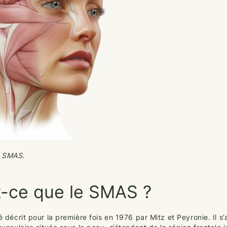
u SMAS.
t-ce que le SMAS ?
décrit pour la première fois en 1976 par Mitz et Peyronie. Il s’