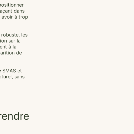
positionner
plaçant dans
 avoir à trop
robuste, les
ion sur la
ent à la
parition de
 le SMAS et
aturel, sans
rendre