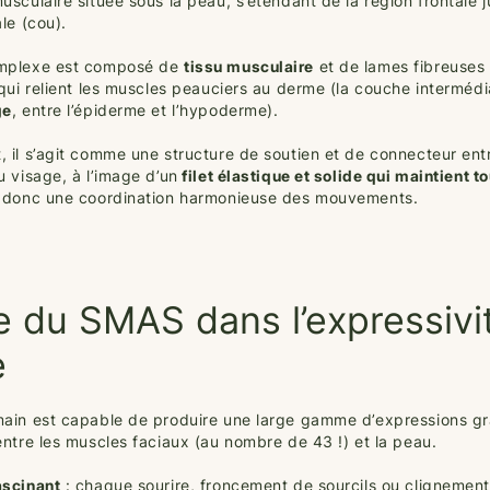
sculaire située sous la peau, s’étendant de la région frontale j
le (cou).
mplexe est composé de
tissu musculaire
et de lames fibreuses
 qui relient les muscles peauciers au derme (la couche intermédi
ge
, entre l’épiderme et l’hypoderme).
 il s’agit comme une structure de soutien et de connecteur ent
u visage, à l’image d’un
filet élastique et solide qui maintient t
t donc une coordination harmonieuse des mouvements.
e du SMAS dans l’expressivi
e
ain est capable de produire une large gamme d’expressions gr
entre les muscles faciaux (au nombre de 43 !) et la peau.
ascinant
: chaque sourire, froncement de sourcils ou clignemen