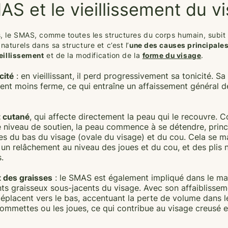
S et le vieillissement du v
, le SMAS, comme toutes les structures du corps humain, subit
aturels dans sa structure et c’est l’
une des causes principale
ieillissement
et de la modification de la
forme du visage
.
cité
: en vieillissant, il perd progressivement sa tonicité. Sa
ient moins ferme, ce qui entraîne un affaissement général d
 cutané
, qui affecte directement la peau qui le recouvre. C
 niveau de soutien, la peau commence à se détendre, prin
es du bas du visage (ovale du visage) et du cou. Cela se m
 un relâchement au niveau des joues et du cou, et des plis
.
 des graisses
: le SMAS est également impliqué dans le ma
s graisseux sous-jacents du visage. Avec son affaiblissem
déplacent vers le bas, accentuant la perte de volume dans l
mmettes ou les joues, ce qui contribue au visage creusé e