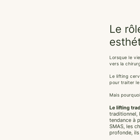
Le rô
esthét
Lorsque le vi
vers la chiru
Le lifting cer
pour traiter 
Mais pourquoi 
Le lifting tra
traditionnel,
tendance à pr
SMAS, les chi
profonde, il