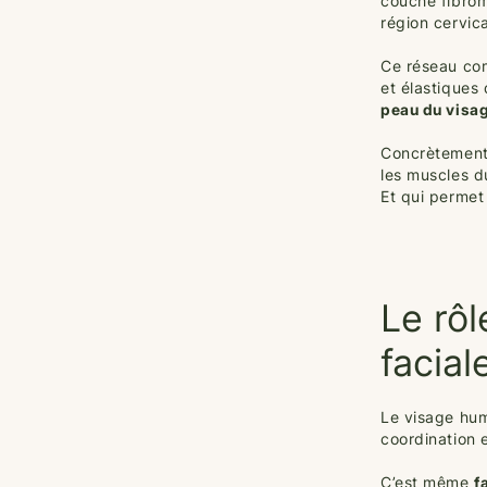
couche fibromu
région cervica
Ce réseau co
et élastiques
peau du visa
Concrètement,
les muscles d
Et qui perme
Le rôl
facial
Le visage hum
coordination 
C’est même
f