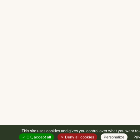
This site uses cookies and gives you control over what you want to 
OK, accept all
Deny all cookies
Personalize
Pri