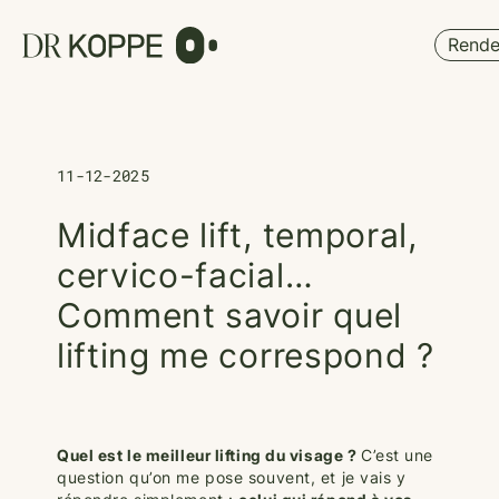
Cookies management panel
Rende
11-12-2025
Midface lift, temporal,
cervico-facial…
Comment savoir quel
lifting me correspond ?
Quel est le meilleur lifting du visage ?
C’est une
question qu’on me pose souvent, et je vais y